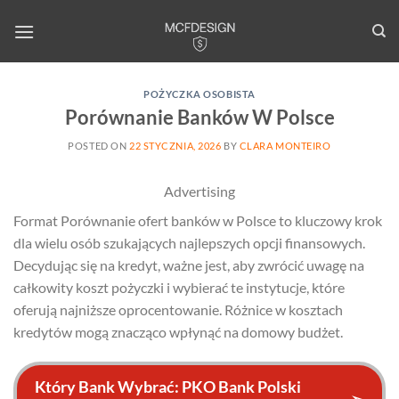
Skip
to
content
POŻYCZKA OSOBISTA
Porównanie Banków W Polsce
POSTED ON
22 STYCZNIA, 2026
BY
CLARA MONTEIRO
Advertising
Format Porównanie ofert banków w Polsce to kluczowy krok
dla wielu osób szukających najlepszych opcji finansowych.
Decydując się na kredyt, ważne jest, aby zwrócić uwagę na
całkowity koszt pożyczki i wybierać te instytucje, które
oferują najniższe oprocentowanie. Różnice w kosztach
kredytów mogą znacząco wpłynąć na domowy budżet.
Który Bank Wybrać: PKO Bank Polski
➢