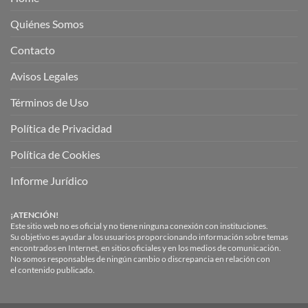
Quiénes Somos
Contacto
Avisos Legales
Términos de Uso
Política de Privacidad
Política de Cookies
Informe Jurídico
¡ATENCIÓN!
Este sitio web no es oficial y no tiene ninguna conexión con instituciones.
Su objetivo es ayudar a los usuarios proporcionando información sobre temas
encontrados en Internet, en sitios oficiales y en los medios de comunicación.
No somos responsables de ningún cambio o discrepancia en relación con
el contenido publicado.