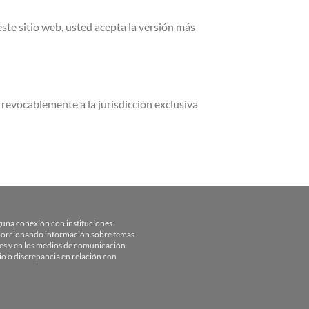
ste sitio web, usted acepta la versión más
rrevocablemente a la jurisdicción exclusiva
inguna conexión con instituciones.
roporcionando información sobre temas
ales y en los medios de comunicación.
 o discrepancia en relación con