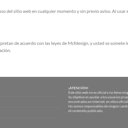
o del sitio web en cualquier momento y sin previo aviso. Al usar e
rpretan de acuerdo con las leyes de Mcfdesign, y usted se somete i
ación.
¡ATENCIÓN!
Este sitio web no es oficial y no tiene n
Su objetivo es ayudar a los usuarios p
encontrados en Internet, en sitios ofici
No somos responsables de ningún cambio
el contenido publicado.