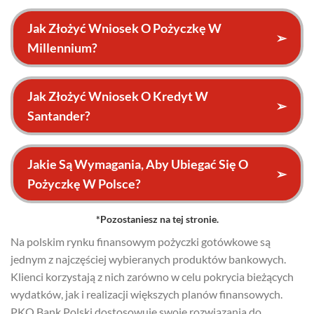
Jak Złożyć Wniosek O Pożyczkę W
➢
Millennium?
Jak Złożyć Wniosek O Kredyt W
➢
Santander?
Jakie Są Wymagania, Aby Ubiegać Się O
➢
Pożyczkę W Polsce?
*Pozostaniesz na tej stronie.
Na polskim rynku finansowym pożyczki gotówkowe są
jednym z najczęściej wybieranych produktów bankowych.
Klienci korzystają z nich zarówno w celu pokrycia bieżących
wydatków, jak i realizacji większych planów finansowych.
PKO Bank Polski dostosowuje swoje rozwiązania do