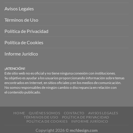
Avisos Legales
Términos de Uso
Política de Privacidad
Política de Cookies
Informe Jurídico
¡ATENCIÓN!
Este sitio web no es oficial y no tiene ninguna conexión con instituciones.
Su objetivo es ayudar a los usuarios proporcionando información sobre temas
encontrados en Internet, en sitios oficiales y en los medios de comunicación.
No somos responsables de ningún cambio o discrepancia en relación con
el contenido publicado.
HOME
QUIÉNES SOMOS
CONTACTO
AVISOS LEGALES
TÉRMINOS DE USO
POLÍTICA DE PRIVACIDAD
POLÍTICA DE COOKIES
INFORME JURÍDICO
Copyright 2026 ©
mcfdesign.com