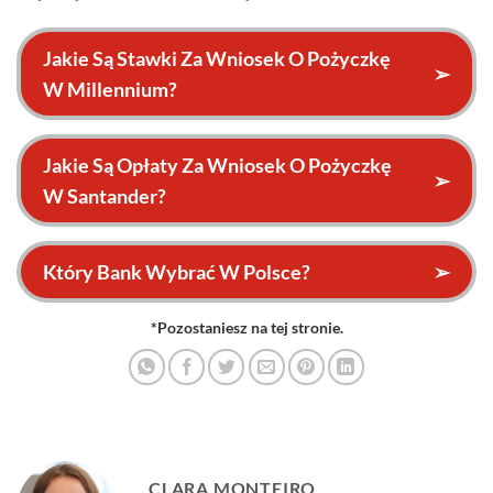
Jakie Są Stawki Za Wniosek O Pożyczkę
➢
W Millennium?
Jakie Są Opłaty Za Wniosek O Pożyczkę
➢
W Santander?
Który Bank Wybrać W Polsce?
➢
*Pozostaniesz na tej stronie.
CLARA MONTEIRO